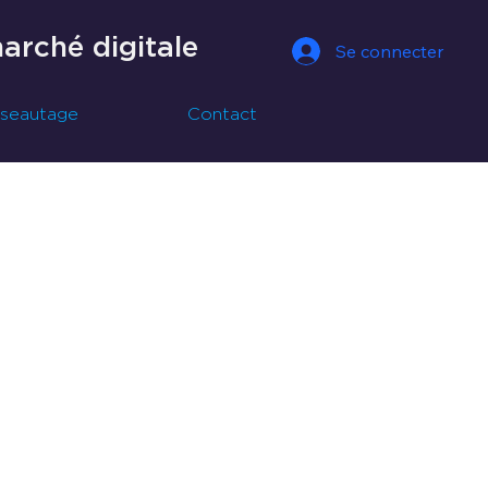
rché digitale
Se connecter
seautage
Contact
arché